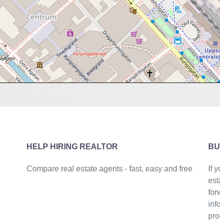
HELP HIRING REALTOR
BU
Compare real estate agents - fast, easy and free
If 
est
for
inf
pro