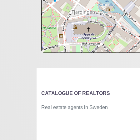
+
−
⇧
©
OpenStreetMap
contributors.
»
CATALOGUE OF REALTORS
Real estate agents in Sweden