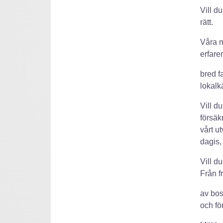
Vill d
rätt.
Våra m
erfare
bred f
lokal
Vill d
försäk
vårt u
dagis,
Vill d
Från f
av bos
och fö