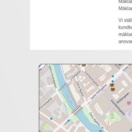
Mäklar
Mäklar
Vi stä
kundko
mäklar
ansva