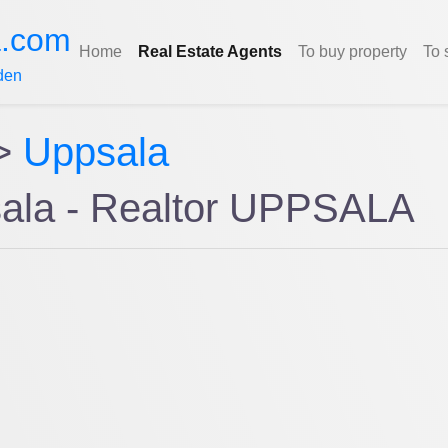
a.com
Home
Real Estate Agents
To buy property
To 
den
>
Uppsala
sala - Realtor UPPSALA