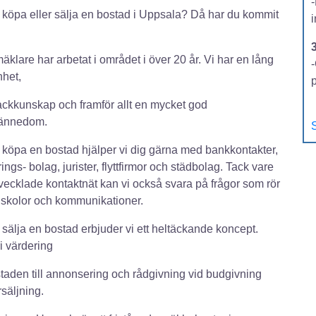
u köpa eller sälja en bostad i Uppsala? Då har du kommit
äklare har arbetat i området i över 20 år. Vi har en lång
-
nhet,
ackkunskap och framför allt en mycket god
kännedom.
S
u köpa en bostad hjälper vi dig gärna med bankkontakter,
rings- bolag, jurister, flyttfirmor och städbolag. Tack vare
tvecklade kontaktnät kan vi också svara på frågor som rör
 skolor och kommunikationer.
u sälja en bostad erbjuder vi ett heltäckande koncept.
ri värdering
taden till annonsering och rådgivning vid budgivning
rsäljning.