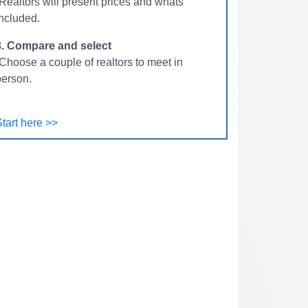
-Realtors will present prices and whats
included.
3. Compare and select
Choose a couple of realtors to meet in
person.
tart here >>