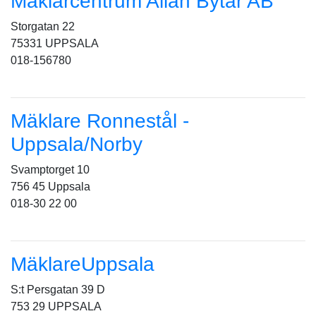
Mäklarcentrum Allan Bytar AB
Storgatan 22
75331 UPPSALA
018-156780
Mäklare Ronnestål -
Uppsala/Norby
Svamptorget 10
756 45 Uppsala
018-30 22 00
MäklareUppsala
S:t Persgatan 39 D
753 29 UPPSALA