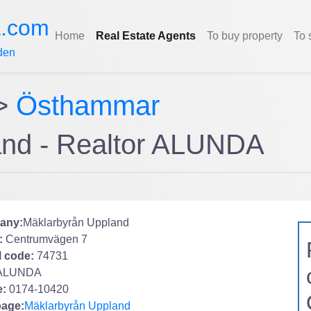
a.com
Home
Real Estate Agents
To buy property
To 
den
>
Östhammar
and - Realtor ALUNDA
any:
Mäklarbyrån Uppland
:
Centrumvägen 7
l code:
74731
ALUNDA
:
0174-10420
age:
Mäklarbyrån Uppland