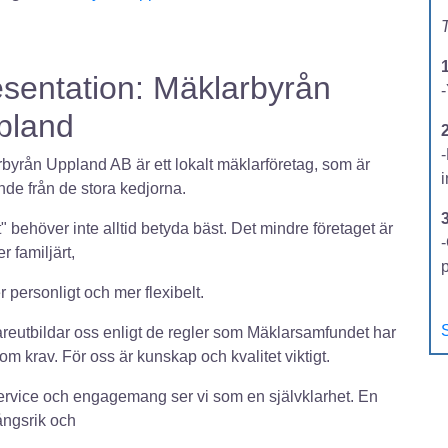
T
sentation: Mäklarbyrån
-
pland
2
byrån Uppland AB är ett lokalt mäklarföretag, som är
ende från de stora kedjorna.
t" behöver inte alltid betyda bäst. Det mindre företaget är
-
r familjärt,
er personligt och mer flexibelt.
S
areutbildar oss enligt de regler som Mäklarsamfundet har
 som krav. För oss är kunskap och kvalitet viktigt.
rvice och engagemang ser vi som en självklarhet. En
ngsrik och