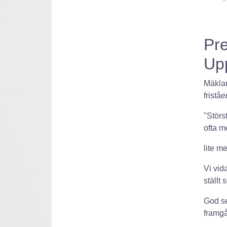
Pre
Up
Mäklar
fristå
"Störs
ofta me
lite m
Vi vid
ställt
God se
framgå