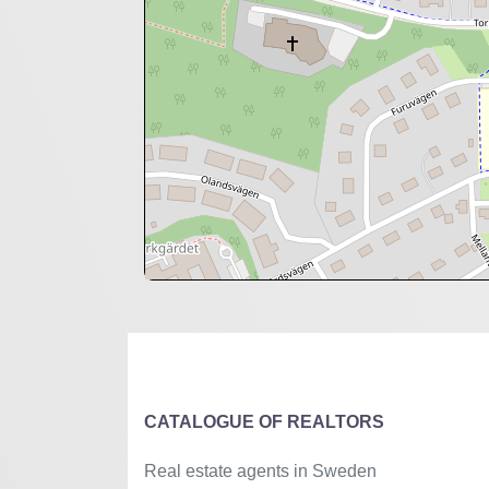
+
−
⇧
©
OpenStreetMap
contributors.
»
CATALOGUE OF REALTORS
Real estate agents in Sweden