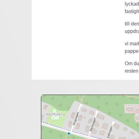
lyckad
fastig
till d
uppdra
vi mar
pappers
Om du 
resten 