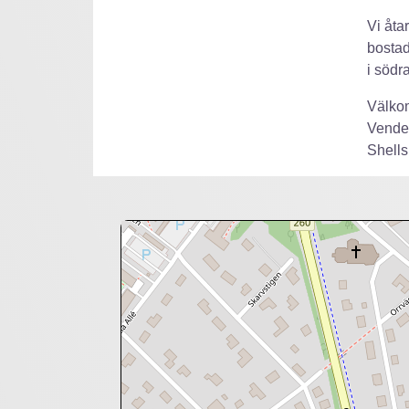
Vi åtar
bostad
i södr
Välkom
Vendel
Shells