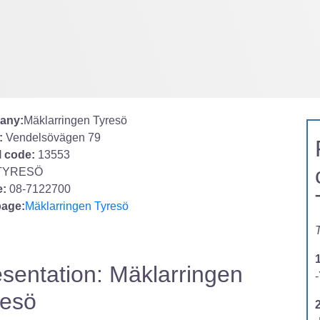
any:
Mäklarringen Tyresö
:
Vendelsövägen 79
l code:
13553
TYRESÖ
:
08-7122700
age:
Mäklarringen Tyresö
T
sentation: Mäklarringen
-
resö
2