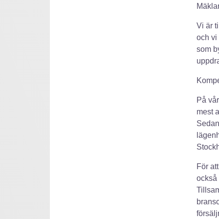
Mäklar
Vi är 
och vi
som by
uppdr
Kompet
På vår
mest a
Sedan 
lägenh
Stockh
För at
också
Tillsa
bransc
försälj