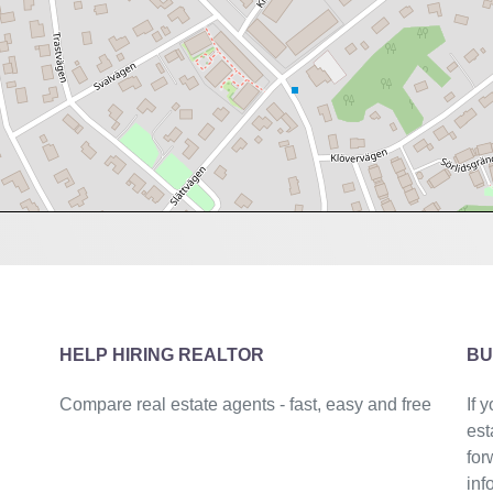
HELP HIRING REALTOR
BU
Compare real estate agents - fast, easy and free
If 
est
for
inf