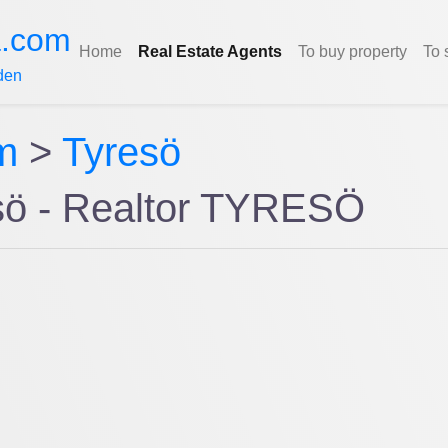
a.com
Home
Real Estate Agents
To buy property
To 
den
m
>
Tyresö
sö - Realtor TYRESÖ