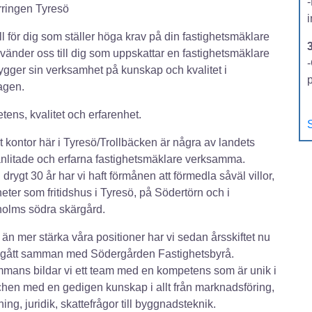
ringen Tyresö
till för dig som ställer höga krav på din fastighetsmäklare
 vänder oss till dig som uppskattar en fastighetsmäklare
-
gger sin verksamhet på kunskap och kvalitet i
agen.
ens, kvalitet och erfarenhet.
S
t kontor här i Tyresö/Trollbäcken är några av landets
nlitade och erfarna fastighetsmäklare verksamma.
drygt 30 år har vi haft förmånen att förmedla såväl villor,
eter som fritidshus i Tyresö, på Södertörn och i
olms södra skärgård.
t än mer stärka våra positioner har vi sedan årsskiftet nu
 gått samman med Södergården Fastighetsbyrå.
mmans bildar vi ett team med en kompetens som är unik i
hen med en gedigen kunskap i allt från marknadsföring,
ning, juridik, skattefrågor till byggnadsteknik.