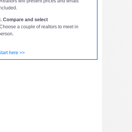
-Realtors will present prices and whats
included.
3. Compare and select
Choose a couple of realtors to meet in
person.
tart here >>