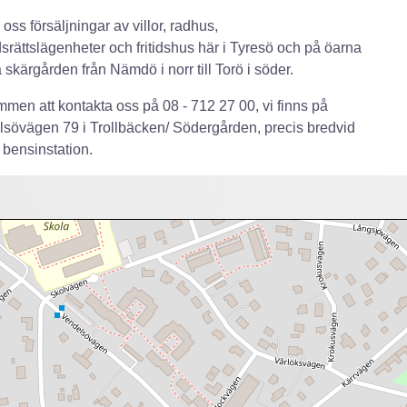
 oss försäljningar av villor, radhus,
srättslägenheter och fritidshus här i Tyresö och på öarna
a skärgården från Nämdö i norr till Torö i söder.
men att kontakta oss på 08 - 712 27 00, vi finns på
sövägen 79 i Trollbäcken/ Södergården, precis bredvid
 bensinstation.