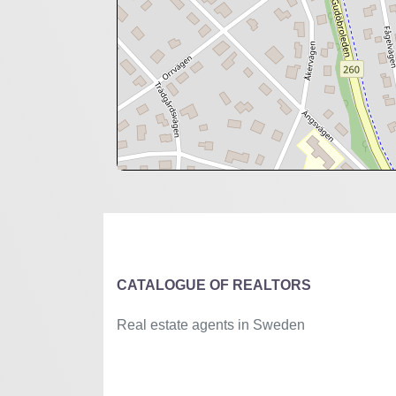
+
−
⇧
©
OpenStreetMap
contributors.
»
CATALOGUE OF REALTORS
Real estate agents in Sweden