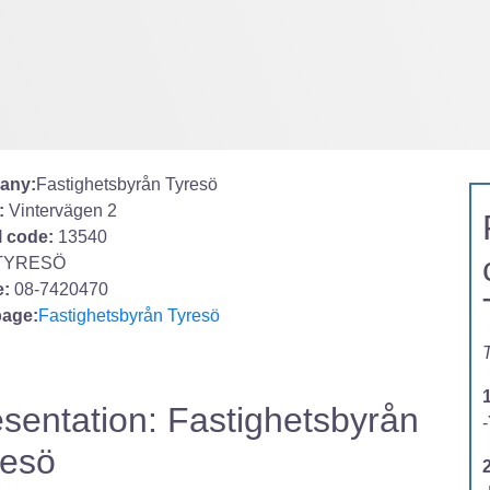
any:
Fastighetsbyrån Tyresö
:
Vintervägen 2
l code:
13540
TYRESÖ
:
08-7420470
age:
Fastighetsbyrån Tyresö
T
sentation: Fastighetsbyrån
-
resö
2