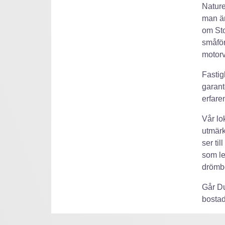
Nature
man än
om Sto
småför
motorv
Fastig
garant
erfare
Vår lo
utmärk
ser til
som le
drömbo
Går Du
bostad