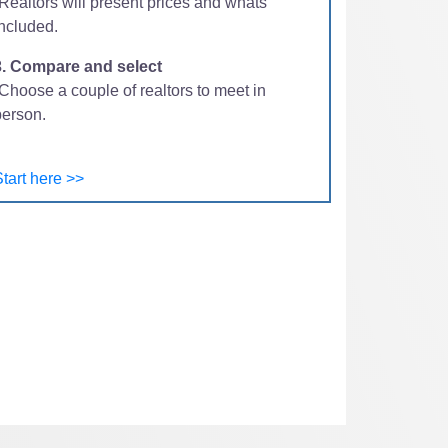
-Realtors will present prices and whats
included.
3. Compare and select
Choose a couple of realtors to meet in
person.
tart here >>