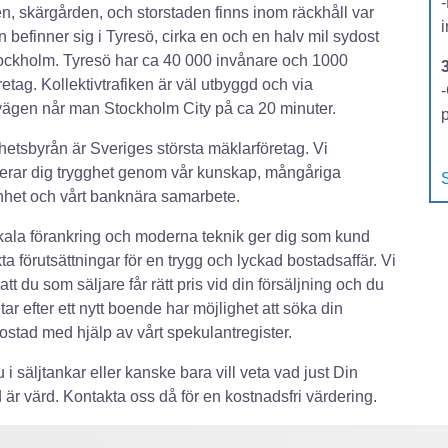
n, skärgården, och storstaden finns inom räckhåll var
 befinner sig i Tyresö, cirka en och en halv mil sydost
ckholm. Tyresö har ca 40 000 invånare och 1000
etag. Kollektivtrafiken är väl utbyggd och via
-
ägen når man Stockholm City på ca 20 minuter.
hetsbyrån är Sveriges största mäklarföretag. Vi
erar dig trygghet genom vår kunskap, mångåriga
S
nhet och vårt banknära samarbete.
kala förankring och moderna teknik ger dig som kund
ta förutsättningar för en trygg och lyckad bostadsaffär. Vi
l att du som säljare får rätt pris vid din försäljning och du
tar efter ett nytt boende har möjlighet att söka din
stad med hjälp av vårt spekulantregister.
 i säljtankar eller kanske bara vill veta vad just Din
 är värd. Kontakta oss då för en kostnadsfri värdering.