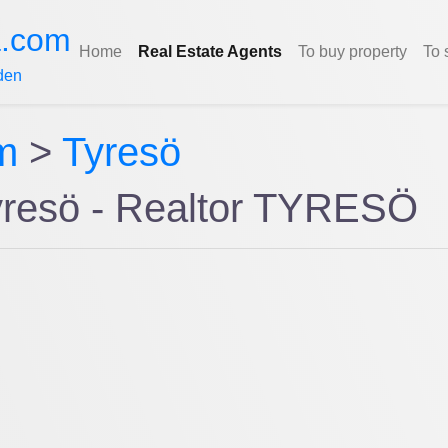
a.com
Home
Real Estate Agents
To buy property
To 
den
m
>
Tyresö
yresö - Realtor TYRESÖ