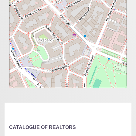
+
−
⇧
©
OpenStreetMap
contributors.
»
CATALOGUE OF REALTORS