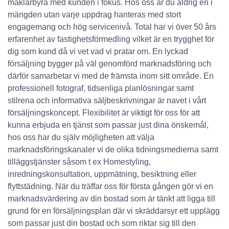
mäklarbyrå med kunden i fokus. Hos oss är du aldrig en i
mängden utan varje uppdrag hanteras med stort
engagemang och hög servicenivå. Total har vi över 50 års
erfarenhet av fastighetsförmedling vilket är en trygghet för
dig som kund då vi vet vad vi pratar om. En lyckad
försäljning bygger på väl genomförd marknadsföring och
därför samarbetar vi med de främsta inom sitt område. En
professionell fotograf, tidsenliga planlösningar samt
stilrena och informativa säljbeskrivningar är navet i vårt
försäljningskoncept. Flexibilitet är viktigt för oss för att
kunna erbjuda en tjänst som passar just dina önskemål,
hos oss har du själv möjligheten att välja
marknadsföringskanaler vi de olika tidningsmedierna samt
tilläggstjänster såsom t ex Homestyling,
inredningskonsultation, uppmätning, besiktning eller
flyttstädning. När du träffar oss för första gången gör vi en
marknadsvärdering av din bostad som är tänkt att ligga till
grund för en försäljningsplan där vi skräddarsyr ett upplägg
som passar just din bostad och som riktar sig till den