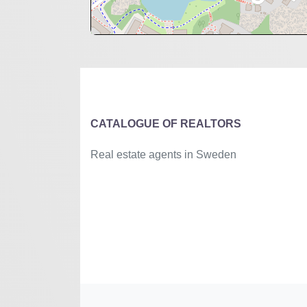
+
−
⇧
©
OpenStreetMap
contributors.
»
CATALOGUE OF REALTORS
Real estate agents in Sweden