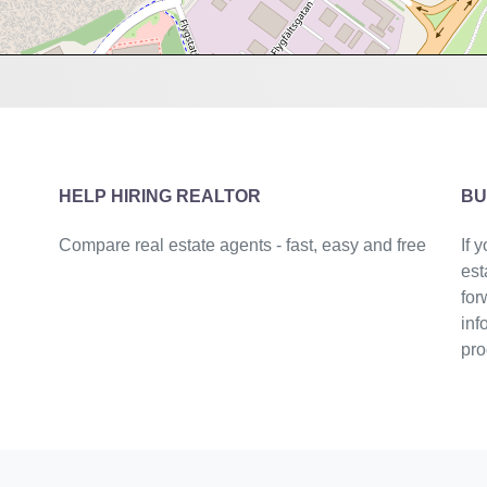
HELP HIRING REALTOR
BU
Compare real estate agents - fast, easy and free
If 
est
for
inf
pro