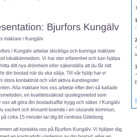
T
sentation: Bjurfors Kungälv
-
rs mäklare i Kungälv
2
rfors i Kungälv arbetar skickliga och kunniga mäklare
d lokalkännedom. Vi har stor erfarenhet och kan hjälpa
 hitta ditt nya drömhem eller säkerställa att du får rätt
för din bostad när du ska sälja. Till vår hjälp har vi
-
rs stora kontaktnät och vårt aktiva kundregister
ten. Alla mäklare hos oss arbetar efter den så kallade
rsmetoden, en kvalitetssäkrad sjustegsmetod som
S
r oss att göra din bostadsaffär trygg och säker. I Kungälv
 du vackert och trivsamt boende i en växande kommun,
 på cirka 15 minuter tar dig till centrala Göteborg.
men att kontakta oss på Bjurfors Kungälv. Vi hjälper dig
med en kostnadsfri värdering av din bostad, eller en