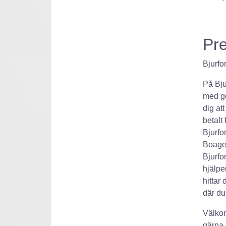
Pre
Bjurfo
På Bju
med go
dig att
betalt 
Bjurfo
Boagen
Bjurfo
hjälpe
hittar
där du
Välkom
gärna 