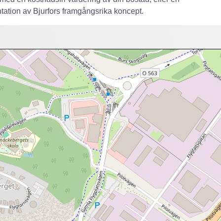
tation av Bjurfors framgångsrika koncept.