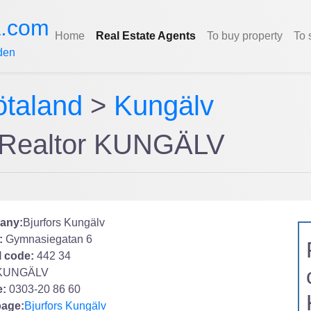
a.com
Home
Real Estate Agents
To buy property
To 
den
ötaland
>
Kungälv
- Realtor KUNGÄLV
any:
Bjurfors Kungälv
:
Gymnasiegatan 6
l code:
442 34
KUNGÄLV
:
0303-20 86 60
age:
Bjurfors Kungälv