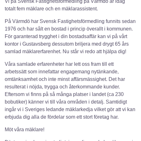
Vi på Svensk Fastighetsförmedling på Värmdö är idag
totalt fem mäklare och en mäklarassistent.
På Värmdö har Svensk Fastighetsförmedling funnits sedan
1976 och har sålt en bostad i princip överallt i kommunen.
För garanterad trygghet i din bostadsaffär kan vi på vårt
kontor i Gustavsberg dessutom briljera med drygt 65 års
samlad mäklarerfarenhet. Nu står vi redo att hjälpa dig!
Våra samlade erfarenheter har lett oss fram till ett
arbetssätt som innefattar engagemang nytänkande,
omtänksamhet och inte minst affärsmässighet. Det har
resulterat i nöjda, trygga och återkommande kunder.
Eftersom vi finns på så många platser i landet (ca 230
bobutiker) känner vi till våra områden i detalj. Samtidigt
ingår vi i Sveriges ledande mäklarkedja vilket gör att vi kan
erbjuda dig alla de fördelar som ett stort företag har.
Möt våra mäklare!