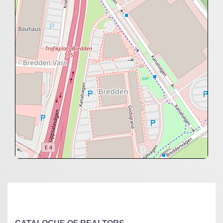
+
−
⇧
©
OpenStreetMap
contributors.
»