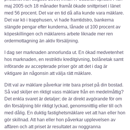
maj 2005 och 18 månader framåt ökade snittpriset i länet
med 56 procent. Det var en tid då alla kunde vara mäklare.
Det var kö i trapphusen, vi hade framtidstro, bankerna
slängde pengar efter kunderna, lånade ut 100 procent av
köpeskillingen och mäklarens arbete liknade mer ren
ordermottagning än aktiv försäljning.
I dag ser marknaden annorlunda ut. En ökad medvetenhet
hos marknaden, en restriktiv kreditgivning, bolånetak samt
införande av accepterade priser gör att det i dag är
viktigare än någonsin att välja rätt mäklare.
Ditt val av mäklare påverkar inte bara priset på din bostad.
Så vad skiljer en riktigt vass mäklare från en medelmåttig?
Det enkla svaret är detaljer; de är direkt avgörande för om
din försäljning blir riktigt lyckad, genomsnittlig eller till och
med dålig. En duktig fastighetsmäklare vet att han eller hon
gör skillnad. Att han eller hon påverkar upplevelsen av
affären och att priset är resultatet av noggranna