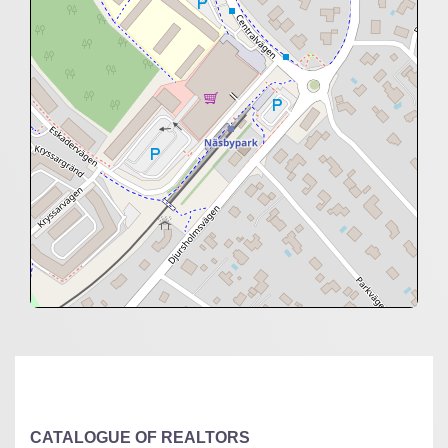
+
−
⇧
©
OpenStreetMap
contributors.
»
CATALOGUE OF REALTORS