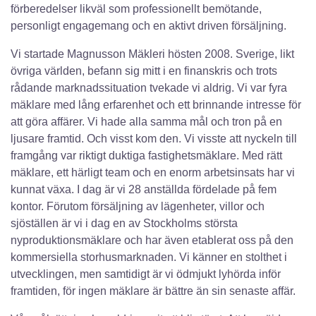
förberedelser likväl som professionellt bemötande,
personligt engagemang och en aktivt driven försäljning.
Vi startade Magnusson Mäkleri hösten 2008. Sverige, likt
övriga världen, befann sig mitt i en finanskris och trots
rådande marknadssituation tvekade vi aldrig. Vi var fyra
mäklare med lång erfarenhet och ett brinnande intresse för
att göra affärer. Vi hade alla samma mål och tron på en
ljusare framtid. Och visst kom den. Vi visste att nyckeln till
framgång var riktigt duktiga fastighetsmäklare. Med rätt
mäklare, ett härligt team och en enorm arbetsinsats har vi
kunnat växa. I dag är vi 28 anställda fördelade på fem
kontor. Förutom försäljning av lägenheter, villor och
sjöställen är vi i dag en av Stockholms största
nyproduktionsmäklare och har även etablerat oss på den
kommersiella storhusmarknaden. Vi känner en stolthet i
utvecklingen, men samtidigt är vi ödmjukt lyhörda inför
framtiden, för ingen mäklare är bättre än sin senaste affär.