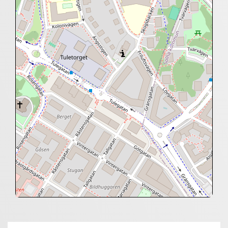
+
−
⇧