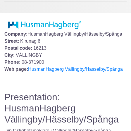
Company:
HusmanHagberg Vällingby/Hässelby/Spånga
Street:
Kirunag 6
Postal code:
16213
City:
VÄLLINGBY
Phone:
08-371900
Web page:
HusmanHagberg Vällingby/Hässelby/Spånga
Presentation:
HusmanHagberg
Vällingby/Hässelby/Spånga
Din fastighetsmäklare i Vällingby/Hässelby/Spånga