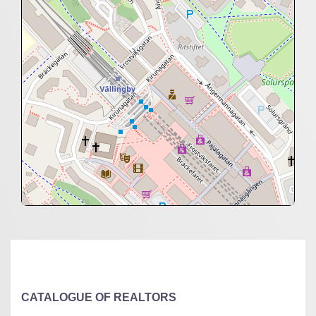
+
−
⇧
©
OpenStreetMap
contributors.
»
CATALOGUE OF REALTORS