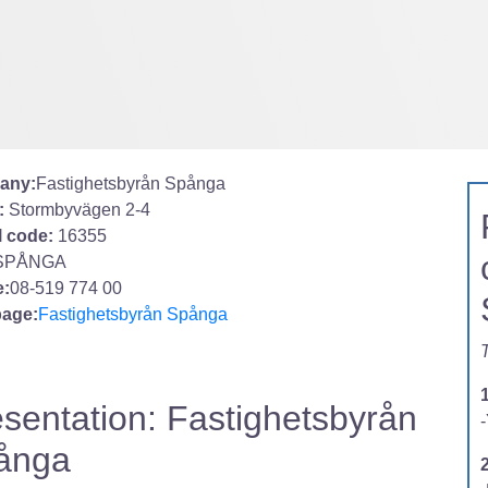
any:
Fastighetsbyrån Spånga
:
Stormbyvägen 2-4
l code:
16355
SPÅNGA
:
08-519 774 00
age:
Fastighetsbyrån Spånga
T
sentation: Fastighetsbyrån
-
ånga
2