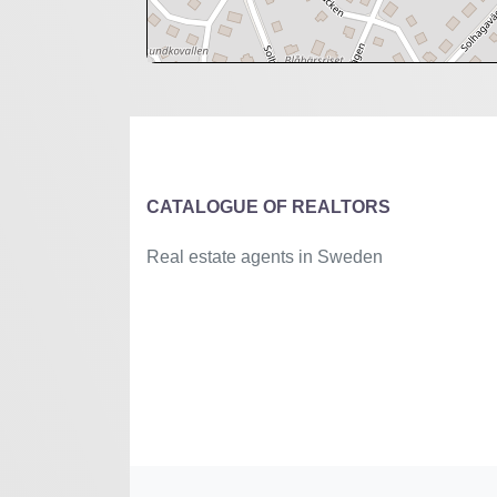
+
−
⇧
©
OpenStreetMap
contributors.
»
CATALOGUE OF REALTORS
Real estate agents in Sweden