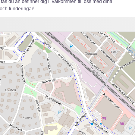
 fas du än befinner dig i, välkommen till oss med dina
 och funderingar!