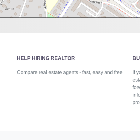
HELP HIRING REALTOR
BU
Compare real estate agents - fast, easy and free
If 
est
for
inf
pro