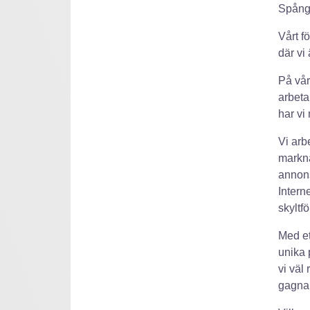
Spån
Vårt f
där vi
På vår
arbeta
har vi
Vi arb
markna
annons
Intern
skyltf
Med e
unika 
vi väl 
gagnar