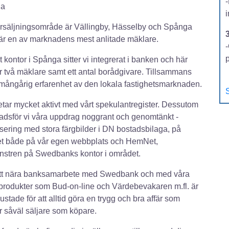
ga
örsäljningsområde är Vällingby, Hässelby och Spånga
 är en av marknadens mest anlitade mäklare.
-
t kontor i Spånga sitter vi integrerat i banken och här
r två mäklare samt ett antal borådgivare. Tillsammans
 mångårig erfarenhet av den lokala fastighetsmarknaden.
S
etar mycket aktivt med vårt spekulantregister. Dessutom
dsför vi våra uppdrag noggrant och genomtänkt -
ering med stora färgbilder i DN bostadsbilaga, på
et både på vår egen webbplats och HemNet,
önstren på Swedbanks kontor i området.
tt nära banksamarbete med Swedbank och med våra
produkter som Bud-on-line och Värdebevakaren m.fl. är
rustade för att alltid göra en trygg och bra affär som
 såväl säljare som köpare.