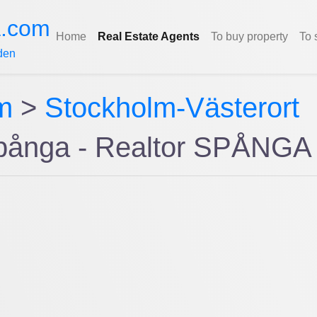
a.com
Home
Real Estate Agents
To buy property
To 
den
m
>
Stockholm-Västerort
Spånga - Realtor SPÅNGA