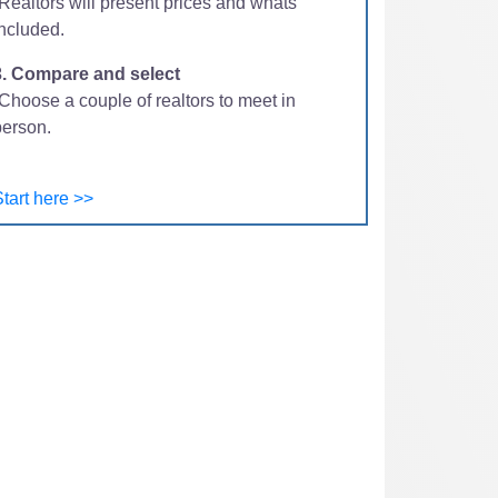
-Realtors will present prices and whats
included.
3. Compare and select
Choose a couple of realtors to meet in
person.
tart here >>