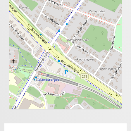
+
−
⇧
©
OpenStreetMap
contributors.