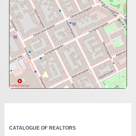
+
−
⇧
©
OpenStreetMap
contributors.
»
CATALOGUE OF REALTORS