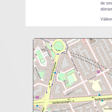
de små
dörrar
Välkom