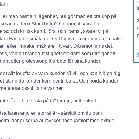
tam
ljer man bäst sin lägenhet, hur gör man ett bra köp på
dsmarknaden i Stockholm? Genom att vara en
-
rad och kritisk kund, först och främst, svarar vi på
am Fastighetsmäklare. Det finns nämligen inga "mirakel
r" eller "mirakel mäklare", tyvärr. Däremot finns det,
 oss, väldigt många fastighetsmäklare som inte gör ett
S
t bra eller professionellt arbete för sina kunder.
det allt för ofta av våra kunder. Vi vill och kan hjälpa dig,
 vet att nöjda kunder kommer tillbaka. Och nöjda kunder
enderar oss till sina vänner.
inte råd att inte "stå på tå" för dig, helt enkelt.
saffären är ju en stor affär - särskilt om du bor i
olm, där priserna är mycket höga jämfört med övriga
.