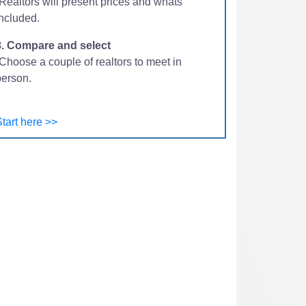
-Realtors will present prices and whats
included.
3. Compare and select
Choose a couple of realtors to meet in
person.
tart here >>