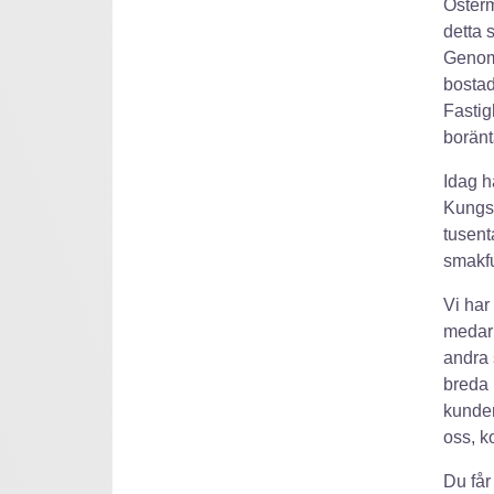
Österm
detta 
Genom
bostad
Fastig
boränt
Idag h
Kungs
tusent
smakfu
Vi har
medarb
andra 
breda 
kunder
oss, ko
Du får