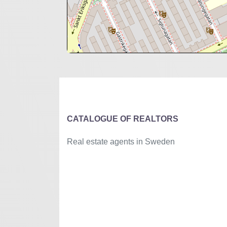
+
−
⇧
©
OpenStreetMap
contributors.
»
CATALOGUE OF REALTORS
Real estate agents in Sweden