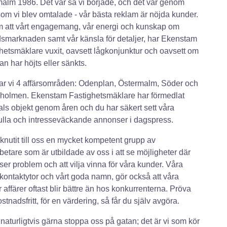
alm 1986. Det var så vi började, och det var genom
som vi blev omtalade - vår bästa reklam är nöjda kunder.
 att vårt engagemang, vår energi och kunskap om
smarknaden samt vår känsla för detaljer, har Ekenstam
hetsmäklare vuxit, oavsett lågkonjunktur och oavsett om
an har höjts eller sänkts.
ar vi 4 affärsområden: Odenplan, Östermalm, Söder och
holmen. Ekenstam Fastighetsmäklare har förmedlat
als objekt genom åren och du har säkert sett våra
lla och intresseväckande annonser i dagspress.
 knutit till oss en mycket kompetent grupp av
etare som är utbildade av oss i att se möjligheter där
ser problem och att vilja vinna för våra kunder. Våra
kontaktytor och vårt goda namn, gör också att våra
 affärer oftast blir bättre än hos konkurrenterna. Pröva
stnadsfritt, för en värdering, så får du själv avgöra.
 naturligtvis gärna stoppa oss på gatan; det är vi som kör