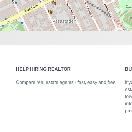
HELP HIRING REALTOR
BU
Compare real estate agents - fast, easy and free
If 
est
for
inf
pro