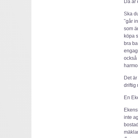
Då är 
Ska du
"går i
som är
köpa s
bra ba
engage
också 
harmon
Det är
driftig
En Eke
Ekenst
inte a
bostad
mäklar