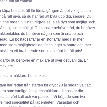
det dumt att chansa.
 köpa bostadsrätt för första gången är det viktigt att du
n"på rätt nivå, så du har råd att byta upp dig, senare. Du
 inne redan, vill naturligtvis sälja så dyrt som möjligt, och
å billigt som möjligt. Du kanske behöver råd, du behöver
nkkontakter, du behöver någon som är snabb och
rad. En bostadsaffär är en stor affär med risk men
med stora möjligheter, det finns inget skönare och mer
iskt en ett bra boende som man köpt till rätt pris!
 därför du behöver en mäklare ut över det vanliga. En
 mäklare.
nstam mäklare, helt enkelt.
am har redan från starten för drygt 20 år sedan valt att
gera som vanliga fastighetsmäklare - för oss är din
saffär vårt kall och vår passion. Vi började som två
e med specialitet på lägenheter i Vasastan och