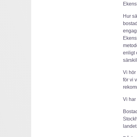
Ekens
Hur sä
bosta
engage
Ekenst
metode
enligt
särskil
Vi hör 
för vi
rekomm
Vi har 
Bostad
Stockh
landet