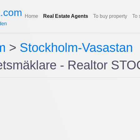
a.com
Home
Real Estate Agents
To buy property
To 
den
m
>
Stockholm-Vasastan
etsmäklare - Realtor S