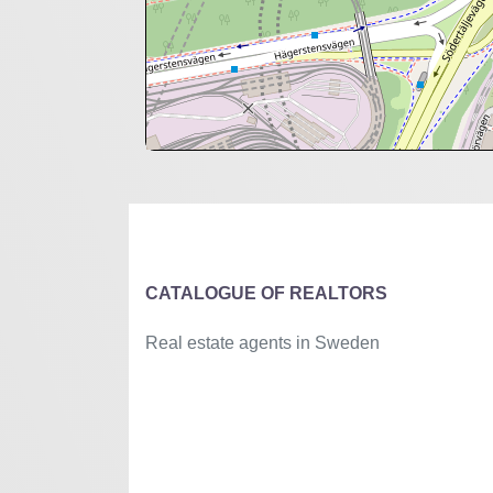
+
−
⇧
©
OpenStreetMap
contributors.
»
CATALOGUE OF REALTORS
Real estate agents in Sweden