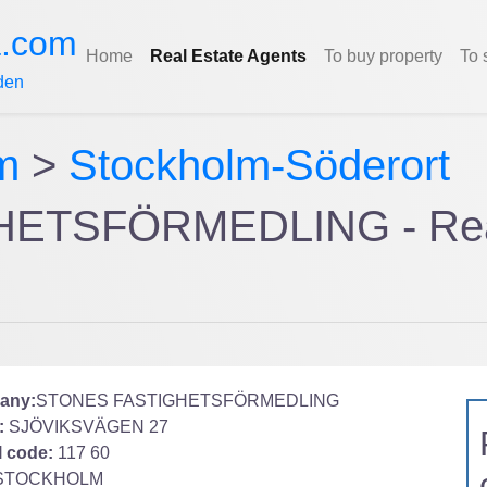
a.com
Home
Real Estate Agents
To buy property
To 
den
m
>
Stockholm-Söderort
ETSFÖRMEDLING - Rea
any:
STONES FASTIGHETSFÖRMEDLING
:
SJÖVIKSVÄGEN 27
l code:
117 60
STOCKHOLM