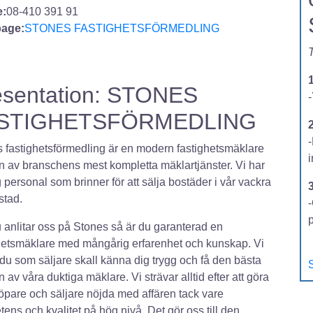
:
08-410 391 91
age:
STONES FASTIGHETSFÖRMEDLING
T
esentation: STONES
-
STIGHETSFÖRMEDLING
2
 fastighetsförmedling är en modern fastighetsmäklare
 av branschens mest kompletta mäklartjänster. Vi har
 personal som brinner för att sälja bostäder i vår vackra
stad.
-
 anlitar oss på Stones så är du garanterad en
hetsmäklare med mångårig erfarenhet och kunskap. Vi
tt du som säljare skall känna dig trygg och få den bästa
S
n av våra duktiga mäklare. Vi strävar alltid efter att göra
öpare och säljare nöjda med affären tack vare
ens och kvalitet på hög nivå. Det gör oss till den