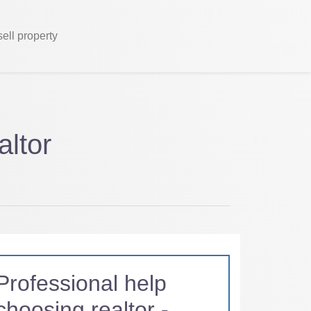
sell property
ltor
Professional help
choosing realtor -