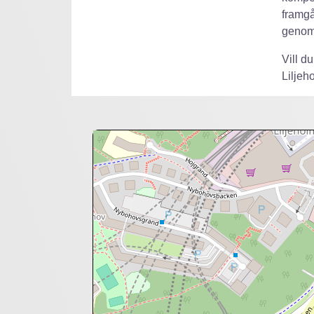
framgå
genom 
Vill d
Liljeh