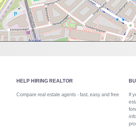
HELP HIRING REALTOR
BU
Compare real estate agents - fast, easy and free
If 
est
for
inf
pro