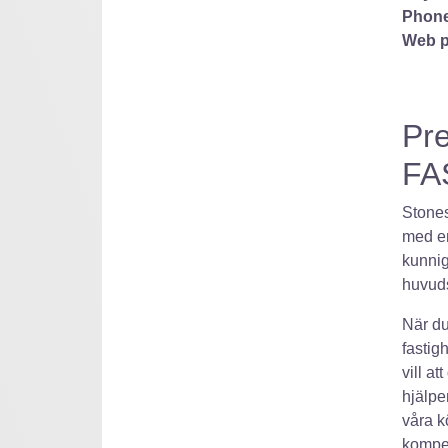
Phone
Web p
Pr
FA
Stones
med en
kunnig
huvud
När du
fastig
vill a
hjälpe
våra k
kompet