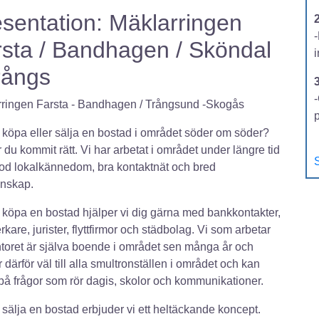
sentation: Mäklarringen
2
sta / Bandhagen / Sköndal
rångs
-
ringen Farsta - Bandhagen / Trångsund -Skogås
u köpa eller sälja en bostad i området söder om söder?
 du kommit rätt. Vi har arbetat i området under längre tid
S
d lokalkännedom, bra kontaktnät och bred
unskap.
u köpa en bostad hjälper vi dig gärna med bankkontakter,
rkare, jurister, flyttfirmor och städbolag. Vi som arbetar
toret är själva boende i området sen många år och
 därför väl till alla smultronställen i området och kan
på frågor som rör dagis, skolor och kommunikationer.
u sälja en bostad erbjuder vi ett heltäckande koncept.