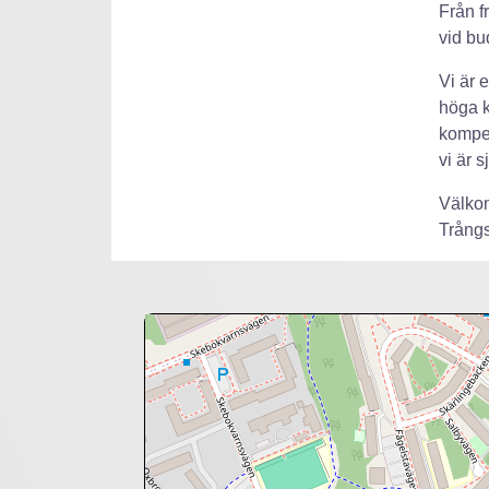
Från f
vid bu
Vi är 
höga k
kompet
vi är 
Välkom
Trång