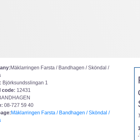
any:
Mäklarringen Farsta / Bandhagen / Sköndal /
s
:
Björksundsslingan 1
l code:
12431
BANDHAGEN
:
08-727 59 40
age:
Mäklarringen Farsta / Bandhagen / Sköndal /
T
s
-