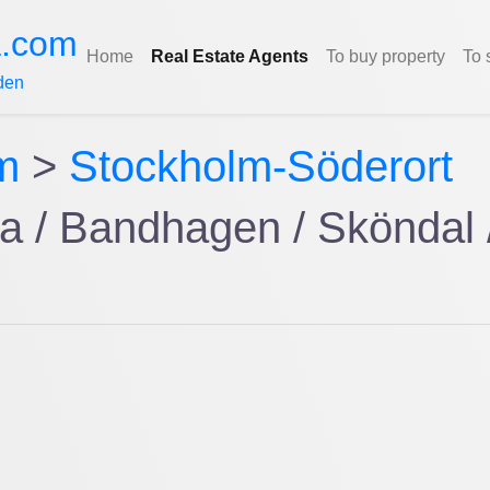
a.com
Home
Real Estate Agents
To buy property
To 
den
m
>
Stockholm-Söderort
a / Bandhagen / Sköndal /