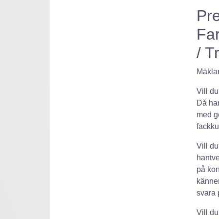
Pre
Far
/ T
Mäklar
Vill d
Då har
med go
fackk
Vill d
hantve
på kon
känner
svara 
Vill d