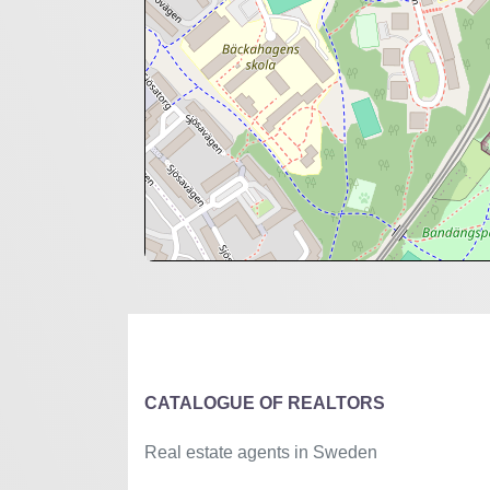
+
−
⇧
©
OpenStreetMap
contributors.
»
CATALOGUE OF REALTORS
Real estate agents in Sweden