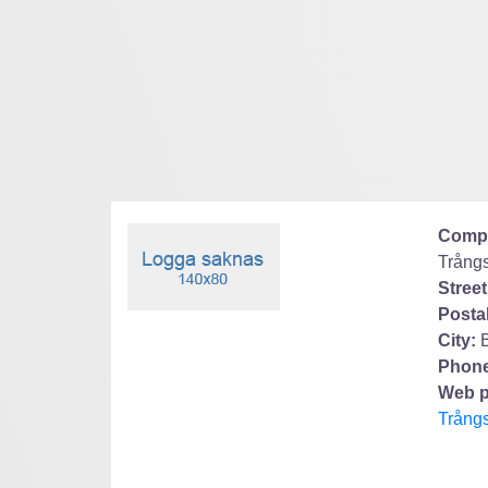
Comp
Trång
Street
Posta
City:
Phone
Web p
Trång