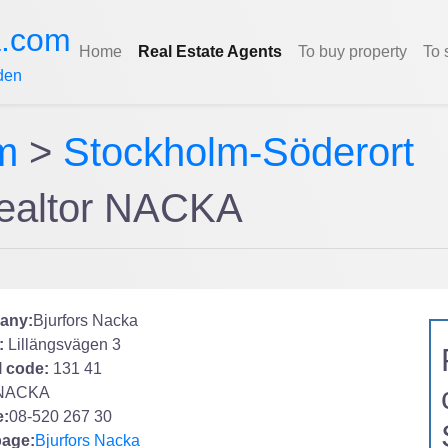
a.com
Home
Real Estate Agents
To buy property
To 
den
m
>
Stockholm-Söderort
Realtor NACKA
any:
Bjurfors Nacka
:
Lillängsvägen 3
l code:
131 41
NACKA
:
08-520 267 30
age:
Bjurfors Nacka