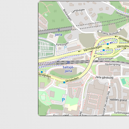
+
−
⇧