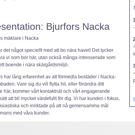
T
sentation: Bjurfors Nacka
-
rs mäklare i Nacka
2
är det något speciellt med att bo nära havet! Det tycker
ara vi som bor här, utan också många intresserade som
ett boende i nära skärgårdsmiljö.
-
rs har lång erfarenhet av att förmedla bostäder i Nacka-
baden. Vare sig du vill flytta hit, eller förändra ditt
 här, kommer vårt kontaktnät och vårt engagerande
ätt att bli mycket värdefullt för dig. Vi har kunden i fokus,
S
usiastiska och inriktade på att nå gemensamma mål
mmans med våra kunder.