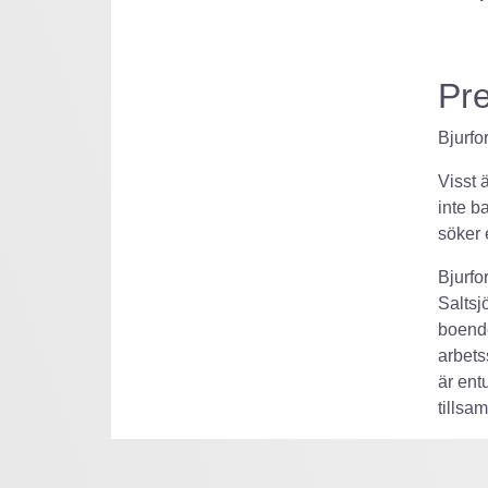
Pre
Bjurfo
Visst 
inte b
söker 
Bjurfo
Saltsjö
boende
arbetss
är ent
tillsa