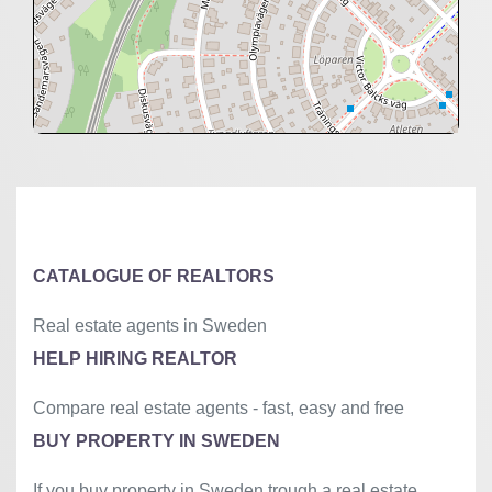
+
−
⇧
©
OpenStreetMap
contributors.
»
CATALOGUE OF REALTORS
Real estate agents in Sweden
HELP HIRING REALTOR
Compare real estate agents - fast, easy and free
BUY PROPERTY IN SWEDEN
If you buy property in Sweden trough a real estate