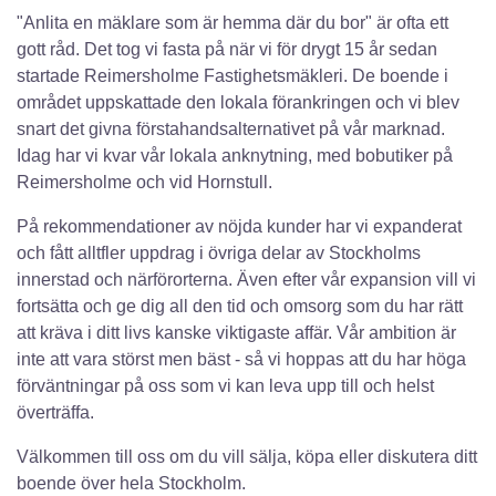
"Anlita en mäklare som är hemma där du bor" är ofta ett
gott råd. Det tog vi fasta på när vi för drygt 15 år sedan
startade Reimersholme Fastighetsmäkleri. De boende i
området uppskattade den lokala förankringen och vi blev
snart det givna förstahandsalternativet på vår marknad.
Idag har vi kvar vår lokala anknytning, med bobutiker på
Reimersholme och vid Hornstull.
På rekommendationer av nöjda kunder har vi expanderat
och fått alltfler uppdrag i övriga delar av Stockholms
innerstad och närförorterna. Även efter vår expansion vill vi
fortsätta och ge dig all den tid och omsorg som du har rätt
att kräva i ditt livs kanske viktigaste affär. Vår ambition är
inte att vara störst men bäst - så vi hoppas att du har höga
förväntningar på oss som vi kan leva upp till och helst
överträffa.
Välkommen till oss om du vill sälja, köpa eller diskutera ditt
boende över hela Stockholm.