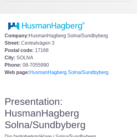
Company:
HusmanHagberg Solna/Sundbyberg
Street:
Centralvägen 3
Postal code:
17168
City:
SOLNA
Phone:
08-7055990
Web page:
HusmanHagberg Solna/Sundbyberg
Presentation:
HusmanHagberg
Solna/Sundbyberg
Din fastighetsmäklare i Solna/Sundbyberg