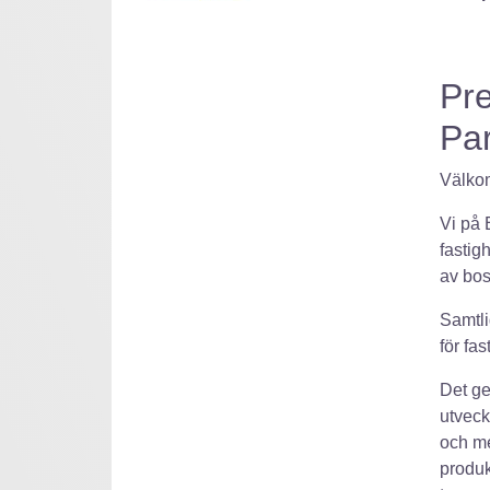
Pre
Par
Välkom
Vi på 
fastig
av bo
Samtli
för fa
Det ge
utveck
och me
produk