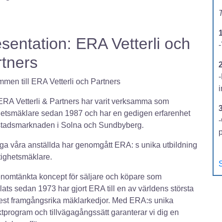
T
sentation: ERA Vetterli och
-
tners
2
men till ERA Vetterli och Partners
ERA Vetterli & Partners har varit verksamma som
hetsmäklare sedan 1987 och har en gedigen erfarenhet
-
stadsmarknaden i Solna och Sundbyberg.
ga våra anställda har genomgått ERA: s unika utbildning
stighetsmäklare.
S
nomtänkta koncept för säljare och köpare som
lats sedan 1973 har gjort ERA till en av världens största
st framgångsrika mäklarkedjor. Med ERA:s unika
tprogram och tillvägagångssätt garanterar vi dig en