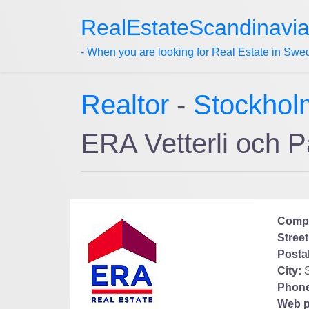
RealEstateScandinavi
- When you are looking for Real Estate in Swe
Realtor
-
Stockhol
ERA Vetterli och 
Comp
Street
Posta
City:
Phone
Web p