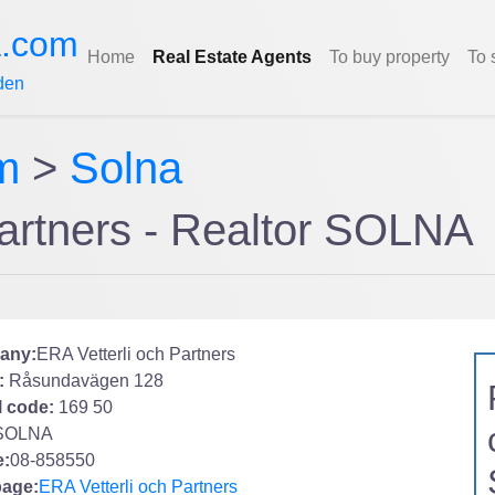
a.com
Home
Real Estate Agents
To buy property
To 
den
m
>
Solna
Partners - Realtor SOLNA
any:
ERA Vetterli och Partners
:
Råsundavägen 128
l code:
169 50
SOLNA
:
08-858550
age:
ERA Vetterli och Partners