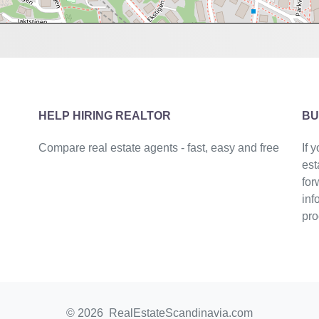
HELP HIRING REALTOR
BU
Compare real estate agents - fast, easy and free
If 
est
for
inf
pro
© 2026 RealEstateScandinavia.com