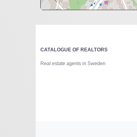
+
−
⇧
©
OpenStreetMap
contributors.
»
CATALOGUE OF REALTORS
Real estate agents in Sweden