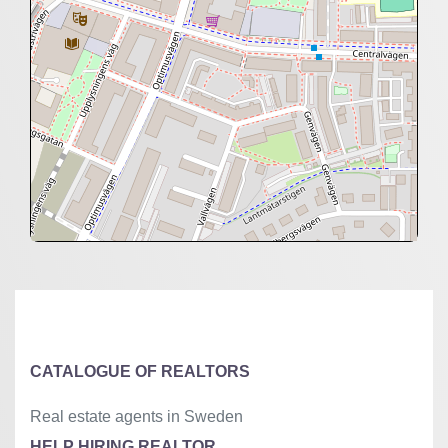
+
−
⇧
©
OpenStreetMap
contributors.
»
CATALOGUE OF REALTORS
Real estate agents in Sweden
HELP HIRING REALTOR