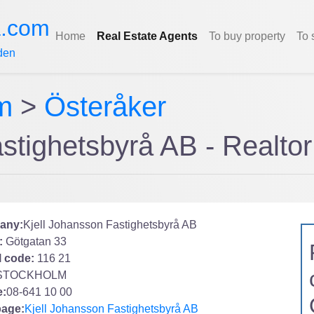
a.com
Home
Real Estate Agents
To buy property
To 
den
m
>
Österåker
Fastighetsbyrå AB - Rea
any:
Kjell Johansson Fastighetsbyrå AB
:
Götgatan 33
l code:
116 21
STOCKHOLM
:
08-641 10 00
age:
Kjell Johansson Fastighetsbyrå AB