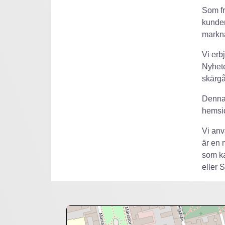
Som fr
kunde
markna
Vi erb
Nyhete
skärgå
Denna
hemsi
Vi anv
är en 
som ka
eller 