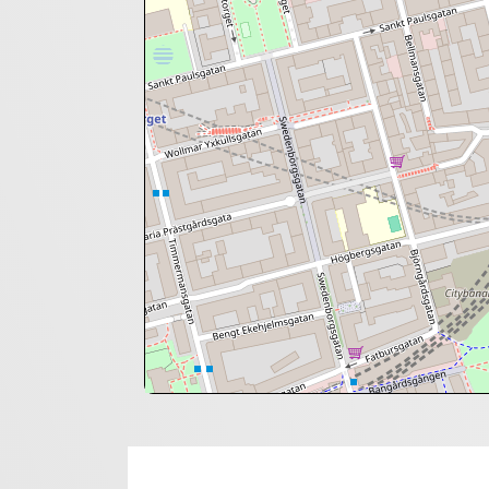
+
−
⇧
©
OpenStreetMap
contributors.