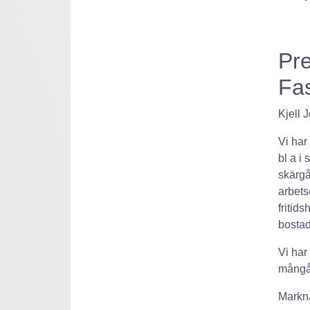
Pre
Fa
Kjell 
Vi har
bl a i
skärgå
arbets
fritid
bostads
Vi ha
mångår
Markn