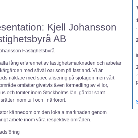
T
sentation: Kjell Johansson
-
stighetsbyrå AB
2
Johansson Fastighetsbyrå
 alla lång erfarenhet av fastighetsmarknaden och arbetar
 skärgården med såväl öar som på fastland. Vi är
-
rdsmäklare med specialisering på sjölägen men vårt
område omfattar givetvis även förmedling av villor,
shus och tomter inom Stockholms län, gårdar samt
rätter inom tull och i närförort.
S
r stor kännedom om den lokala marknaden genom
igt arbete inom våra respektive områden.
adsföring