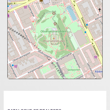
+
−
⇧
©
OpenStreetMap
contributors.
»