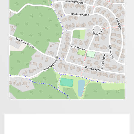
+
−
⇧
©
OpenStreetMap
contributors.
»