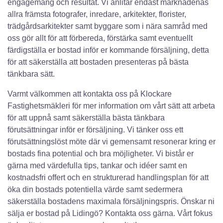
engagemang och resultat. Vi anlitar endast marknadenas
allra främsta fotografer, inredare, arkitekter, florister,
trädgårdsarkitekter samt byggare som i nära samråd med
oss gör allt för att förbereda, förstärka samt eventuellt
färdigställa er bostad inför er kommande försäljning, detta
för att säkerställa att bostaden presenteras på bästa
tänkbara sätt.
Varmt välkommen att kontakta oss på Klockare
Fastighetsmäkleri för mer information om vårt sätt att arbeta
för att uppnå samt säkerställa bästa tänkbara
förutsättningar inför er försäljning. Vi tänker oss ett
förutsättningslöst möte där vi gemensamt resonerar kring er
bostads fina potential och bra möjligheter. Vi bistår er
gärna med värdefulla tips, tankar och idéer samt en
kostnadsfri offert och en strukturerad handlingsplan för att
öka din bostads potentiella värde samt sedermera
säkerställa bostadens maximala försäljningspris. Önskar ni
sälja er bostad på Lidingö? Kontakta oss gärna. Vårt fokus