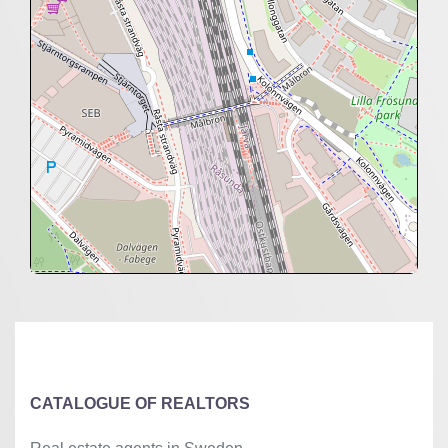
+
−
⇧
©
OpenStreetMap
contributors.
»
CATALOGUE OF REALTORS