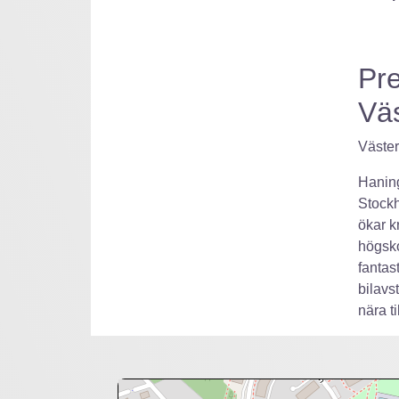
Pre
Vä
Väste
Haning
Stockh
ökar k
högsko
fantas
bilavs
nära ti