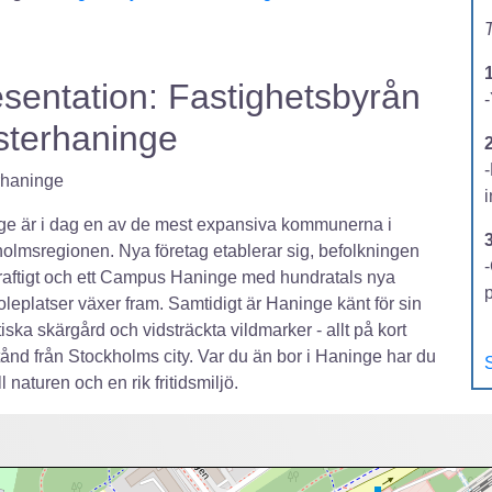
T
sentation: Fastighetsbyrån
-
sterhaninge
2
rhaninge
e är i dag en av de mest expansiva kommunerna i
olmsregionen. Nya företag etablerar sig, befolkningen
-
raftigt och ett Campus Haninge med hundratals nya
leplatser växer fram. Samtidigt är Haninge känt för sin
tiska skärgård och vidsträckta vildmarker - allt på kort
tånd från Stockholms city. Var du än bor i Haninge har du
S
ll naturen och en rik fritidsmiljö.