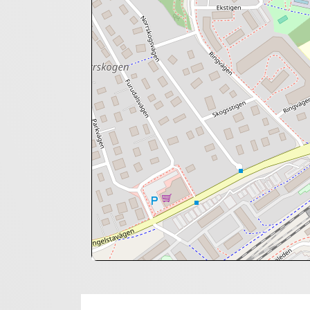
+
−
⇧
©
OpenStreetMap
contributors.