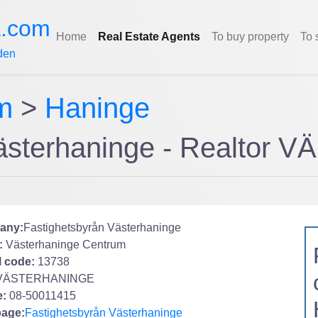
a.com
Home
Real Estate Agents
To buy property
To 
den
m
>
Haninge
Västerhaninge - Realto
any:
Fastighetsbyrån Västerhaninge
:
Västerhaninge Centrum
l code:
13738
VÄSTERHANINGE
:
08-50011415
age:
Fastighetsbyrån Västerhaninge