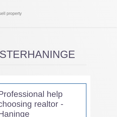
sell property
r VÄSTERHANINGE
Professional help
choosing realtor -
Haninge