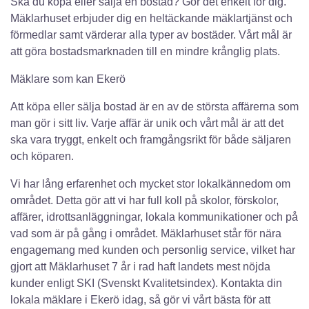
Ska du köpa eller sälja en bostad? Gör det enkelt för dig.
Mäklarhuset erbjuder dig en heltäckande mäklartjänst och
förmedlar samt värderar alla typer av bostäder. Vårt mål är
att göra bostadsmarknaden till en mindre krånglig plats.
Mäklare som kan Ekerö
Att köpa eller sälja bostad är en av de största affärerna som
man gör i sitt liv. Varje affär är unik och vårt mål är att det
ska vara tryggt, enkelt och framgångsrikt för både säljaren
och köparen.
Vi har lång erfarenhet och mycket stor lokalkännedom om
området. Detta gör att vi har full koll på skolor, förskolor,
affärer, idrottsanläggningar, lokala kommunikationer och på
vad som är på gång i området. Mäklarhuset står för nära
engagemang med kunden och personlig service, vilket har
gjort att Mäklarhuset 7 år i rad haft landets mest nöjda
kunder enligt SKI (Svenskt Kvalitetsindex). Kontakta din
lokala mäklare i Ekerö idag, så gör vi vårt bästa för att