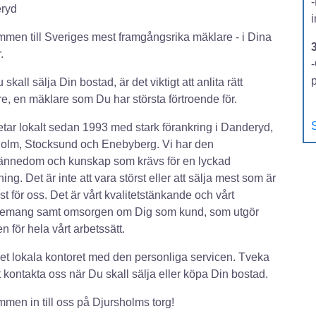
ryd
men till Sveriges mest framgångsrika mäklare - i Dina
.
-
skall sälja Din bostad, är det viktigt att anlita rätt
e, en mäklare som Du har största förtroende för.
S
etar lokalt sedan 1993 med stark förankring i Danderyd,
olm, Stocksund och Enebyberg. Vi har den
ännedom och kunskap som krävs för en lyckad
ning. Det är inte att vara störst eller att sälja mest som är
ast för oss. Det är vårt kvalitetstänkande och vårt
emang samt omsorgen om Dig som kund, som utgör
n för hela vårt arbetssätt.
det lokala kontoret med den personliga servicen. Tveka
tt kontakta oss när Du skall sälja eller köpa Din bostad.
men in till oss på Djursholms torg!