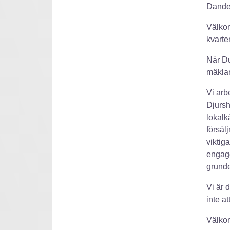
Dande
Välkom
kvarter
När Du 
mäklar
Vi arb
Djursh
lokalk
försälj
viktig
engag
grunde
Vi är 
inte a
Välkom