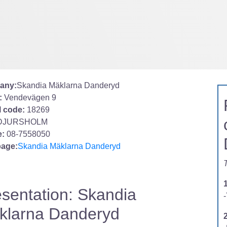
any:
Skandia Mäklarna Danderyd
:
Vendevägen 9
l code:
18269
DJURSHOLM
:
08-7558050
age:
Skandia Mäklarna Danderyd
T
sentation: Skandia
-
klarna Danderyd
2