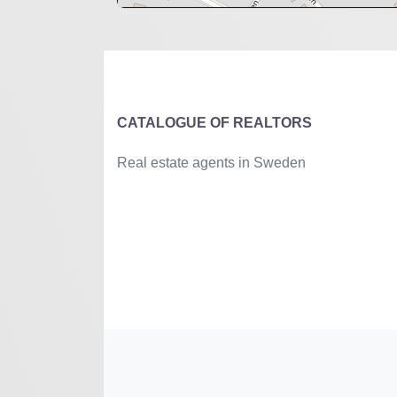
+
−
⇧
©
OpenStreetMap
contributors.
»
CATALOGUE OF REALTORS
Real estate agents in Sweden