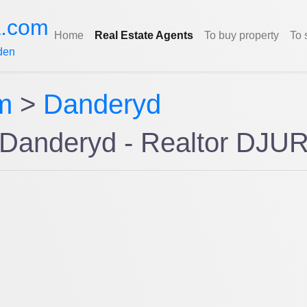
a.com
Home
Real Estate Agents
To buy property
To 
den
m
>
Danderyd
 Danderyd - Realtor D