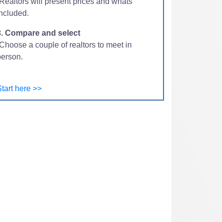
-Realtors will present prices and whats
included.
3. Compare and select
Choose a couple of realtors to meet in
person.
tart here >>