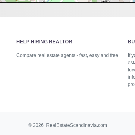
HELP HIRING REALTOR
BU
Compare real estate agents - fast, easy and free
If 
est
for
inf
pro
© 2026 RealEstateScandinavia.com