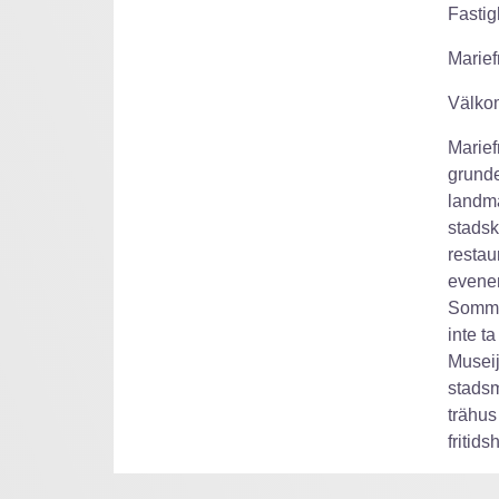
Fastig
Marief
Välkom
Mariefr
grunde
landmä
stadsk
restau
evenem
Sommar
inte t
Museij
stadsm
trähus
fritid