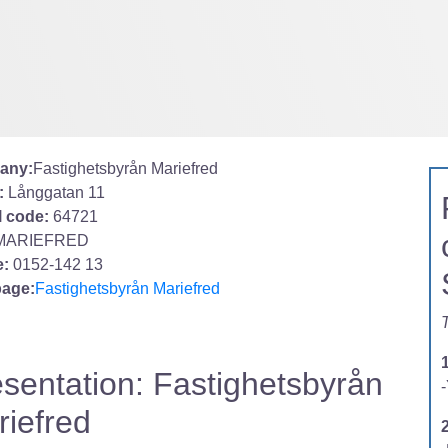
any:
Fastighetsbyrån Mariefred
:
Långgatan 11
l code:
64721
MARIEFRED
:
0152-142 13
age:
Fastighetsbyrån Mariefred
T
sentation: Fastighetsbyrån
-
iefred
2