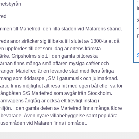
hetsbyrån
red
-
men till Mariefred, den lilla staden vid Mälarens strand.
eds anor sträcker sig tillbaka till slutet av 1300-talet då
n uppfördes till det som idag är ortens främsta
S
rke, Gripsholms slott. I den gamla pittoreska
ärnan finns många små affärer, mysiga caféer och
ranger. Mariefred är en levande stad med flera årliga
ang som riddarspel, SM i gatumusik och julmarknad.
tid finns möjlighet att resa hit med egen båt eller varför
a ångbåten S/S Mariefred som avgår från Stockholm.
ärnvägens ångtåg är också ett trevligt inslag i
iljön. I den gamla delen av Mariefred finns många äldre
 bevarade. Även nyare villabebyggelse samt populära
shusområden vid Mälaren finns i området.