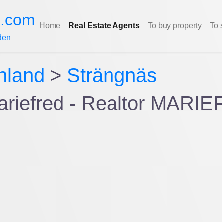
a.com
Home
Real Estate Agents
To buy property
To 
den
nland
>
Strängnäs
ariefred - Realtor MARI