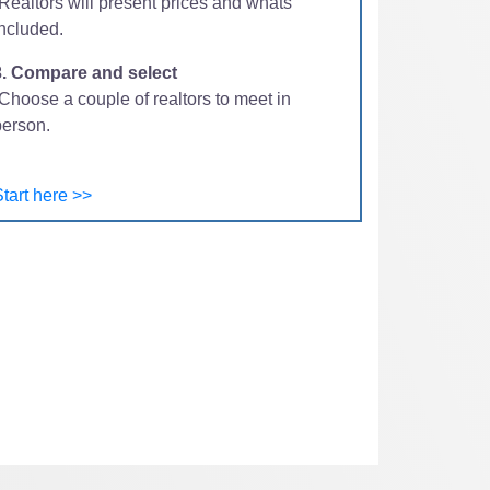
-Realtors will present prices and whats
included.
3. Compare and select
Choose a couple of realtors to meet in
person.
tart here >>