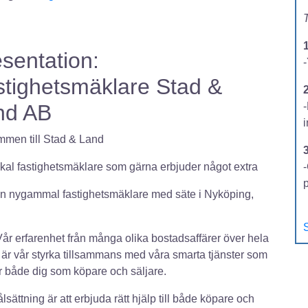
T
sentation:
-
stighetsmäklare Stad &
2
nd AB
men till Stad & Land
okal fastighetsmäklare som gärna erbjuder något extra
-
en nygammal fastighetsmäklare med säte i Nyköping,
S
Vår erfarenhet från många olika bostadsaffärer över hela
 är vår styrka tillsammans med våra smarta tjänster som
r både dig som köpare och säljare.
lsättning är att erbjuda rätt hjälp till både köpare och