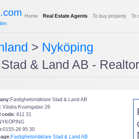
a.com
Home
Real Estate Agents
To buy property
To 
den
nland
>
Nyköping
e Stad & Land AB - Real
any:
Fastighetsmäklare Stad & Land AB
:
Västra Kvarngatan 26
l code:
611 31
NYKÖPING
:
0155-26 95 30
age:
Fastighetsmäklare Stad & Land AB