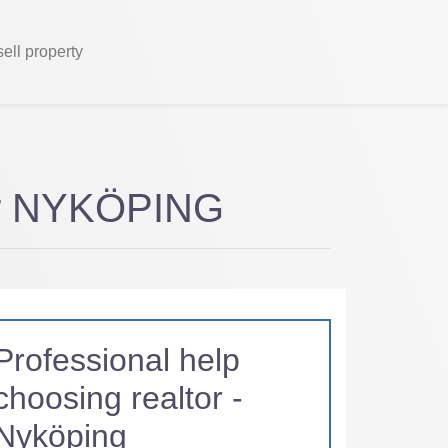
sell property
tor NYKÖPING
Professional help
choosing realtor -
Nyköping