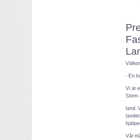
Pre
Fa
La
Välkom
- En l
Vi är 
Sörm-
land. 
landet
hjälpe
Vår må