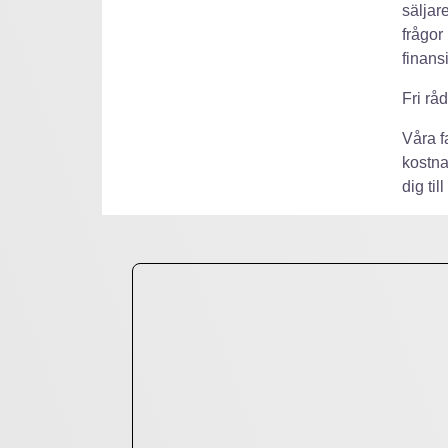
säljar
frågor
finans
Fri rå
Våra f
kostna
dig ti