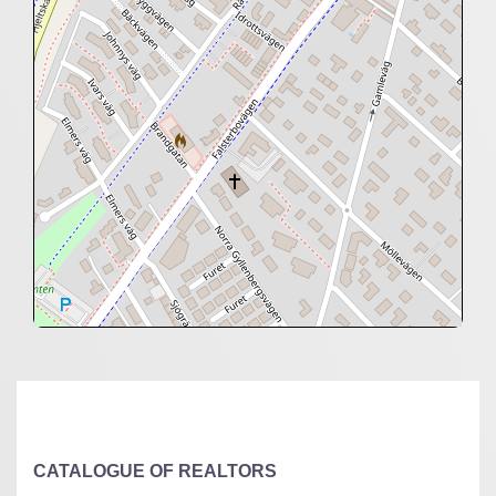
+
−
⇧
©
OpenStreetMap
contributors.
»
CATALOGUE OF REALTORS