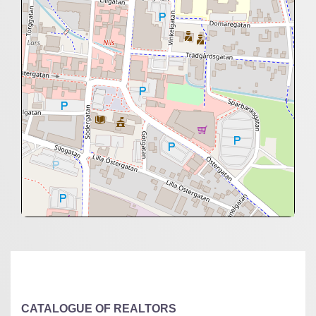
+
−
⇧
©
OpenStreetMap
contributors.
»
CATALOGUE OF REALTORS