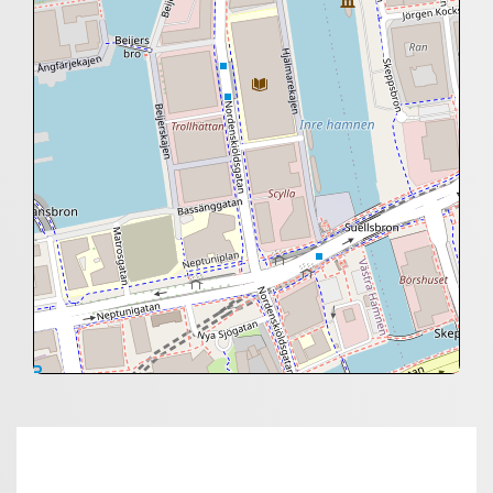
+
−
⇧
©
OpenStreetMap
contributors.
»