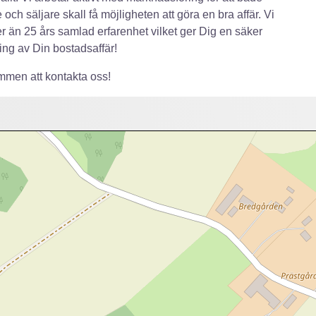
 och säljare skall få möjligheten att göra en bra affär. Vi
r än 25 års samlad erfarenhet vilket ger Dig en säker
ing av Din bostadsaffär!
men att kontakta oss!