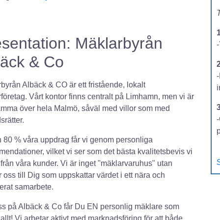
T
sentation: Mäklarbyrån
-
bäck & Co
2
byrån Albäck & CO är ett fristående, lokalt
företag. Vårt kontor finns centralt på Limhamn, men vi är
amma över hela Malmö, såväl med villor som med
-
srätter.
 80 % våra uppdrag får vi genom personliga
endationer, vilket vi ser som det bästa kvalitetsbevis vi
S
 från våra kunder. Vi är inget "mäklarvaruhus" utan
 oss till Dig som uppskattar värdet i ett nära och
erat samarbete.
s på Albäck & Co får Du EN personlig mäklare som
 allt! Vi arbetar aktivt med marknadsföring för att både