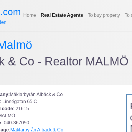
a.com
Home
Real Estate Agents
To buy property
To 
den
Malmö
ck & Co - Realtor MALMÖ
any:
Mäklarbyrån Albäck & Co
:
Linnégatan 65 C
l code:
21615
MALMÖ
:
040-367050
age:
Mäklarbyrån Albäck & Co