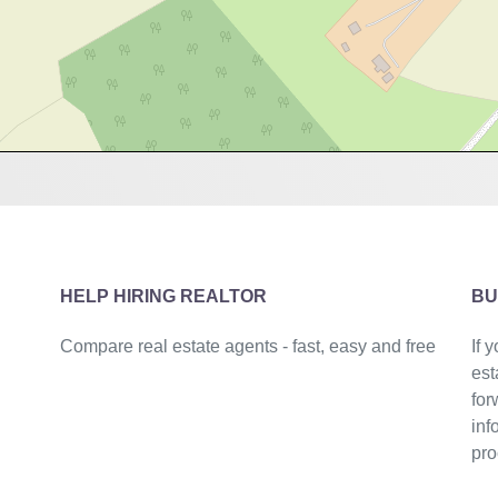
HELP HIRING REALTOR
BU
Compare real estate agents - fast, easy and free
If 
est
for
inf
pro