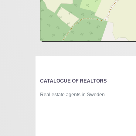
+
−
⇧
©
OpenStreetMap
contributors.
»
CATALOGUE OF REALTORS
Real estate agents in Sweden