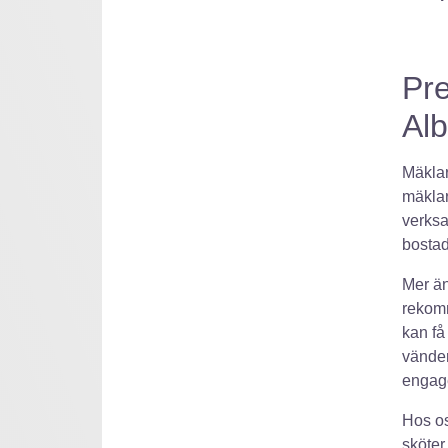
Pre
Al
Mäklar
mäklar
verks
bostad
Mer än
rekomm
kan få
vänder
engag
Hos os
sköter