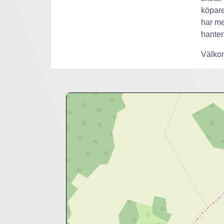
köpare
har me
hanter
Välkom