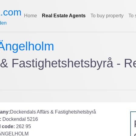
a.com
Home
Real Estate Agents
To buy property
To 
den
Ängelholm
& Fastighetshetsbyrå - Re
any:
Dockendals Affärs & Fastighetshetsbyrå
:
Dockendal 5216
l code:
262 95
ÄNGELHOLM