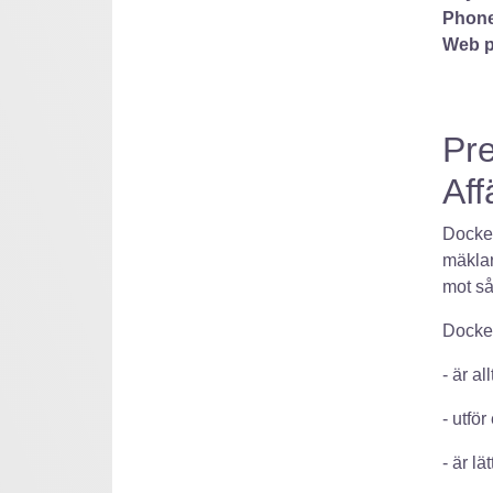
Phone
Web p
Pre
Aff
Docken
mäklar
mot så
Docken
- är a
- utfö
- är l