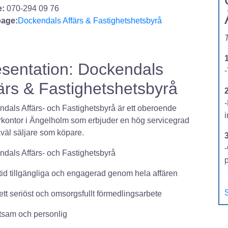
:
070-294 09 76
age:
Dockendals Affärs & Fastighetshetsbyrå
T
sentation: Dockendals
-
ärs & Fastighetshetsbyrå
2
dals Affärs- och Fastighetsbyrå är ett oberoende
kontor i Ängelholm som erbjuder en hög servicegrad
väl säljare som köpare.
-
dals Affärs- och Fastighetsbyrå
lltid tillgängliga och engagerad genom hela affären
S
r ett seriöst och omsorgsfullt förmedlingsarbete
ättsam och personlig