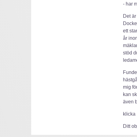
- har 
Det är
Docken
ett st
år ino
mäklar
stöd d
ledamo
Fundera
hästgå
mig fö
kan sk
även br
klicka 
Ditt o