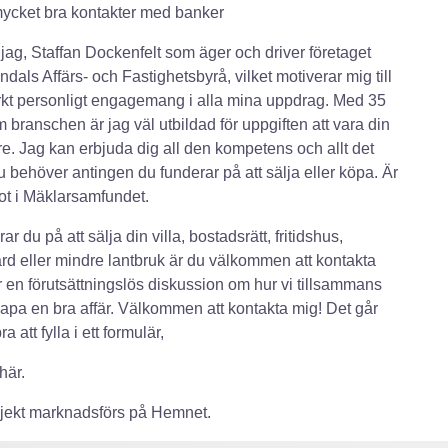
mycket bra kontakter med banker
 jag, Staffan Dockenfelt som äger och driver företaget
dals Affärs- och Fastighetsbyrå, vilket motiverar mig till
arkt personligt engagemang i alla mina uppdrag. Med 35
m branschen är jag väl utbildad för uppgiften att vara din
e. Jag kan erbjuda dig all den kompetens och allt det
u behöver antingen du funderar på att sälja eller köpa. Är
t i Mäklarsamfundet.
r du på att sälja din villa, bostadsrätt, fritidshus,
rd eller mindre lantbruk är du välkommen att kontakta
r en förutsättningslös diskussion om hur vi tillsammans
apa en bra affär. Välkommen att kontakta mig! Det går
a att fylla i ett formulär,
här.
bjekt marknadsförs på Hemnet.