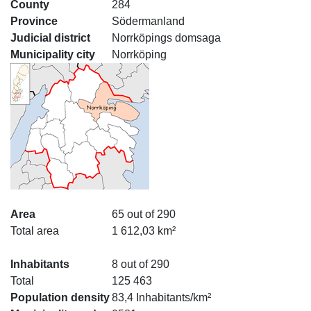
County
284
Province
Södermanland
Judicial district
Norrköpings domsaga
Municipality city
Norrköping
Area
65 out of 290
Total area
1 612,03 km²
Inhabitants
8 out of 290
Total
125 463
Population density
83,4 Inhabitants/km²