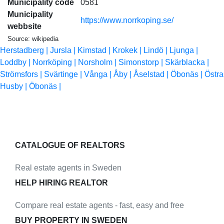
Municipality code
0581
Municipality
https://www.norrkoping.se/
webbsite
Source: wikipedia
Herstadberg |
Jursla |
Kimstad |
Krokek |
Lindö |
Ljunga |
Loddby |
Norrköping |
Norsholm |
Simonstorp |
Skärblacka |
Strömsfors |
Svärtinge |
Vånga |
Åby |
Åselstad |
Öbonäs |
Östra
Husby |
Öbonäs |
CATALOGUE OF REALTORS
Real estate agents in Sweden
HELP HIRING REALTOR
Compare real estate agents - fast, easy and free
BUY PROPERTY IN SWEDEN