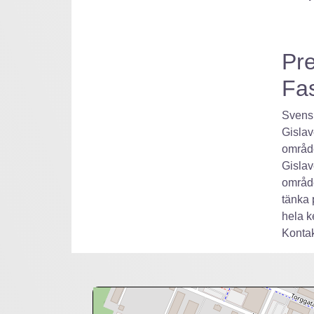
Pre
Fas
Svensk
Gislav
område
Gislav
område
tänka 
hela ke
Kontak