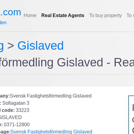
a.com
Home
Real Estate Agents
To buy property
To 
den
g
>
Gislaved
förmedling Gislaved - R
any:
Svensk Fastighetsförmedling Gislaved
:
Sofiagatan 3
l code:
33223
GISLAVED
:
0371-12800
age:
Svensk Fastighetsförmedling Gislaved