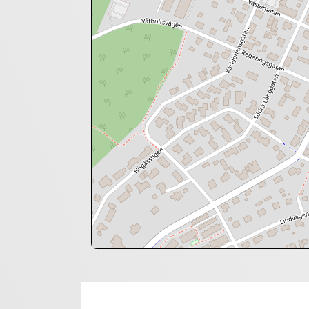
+
−
⇧
©
OpenStreetMap
contributors.