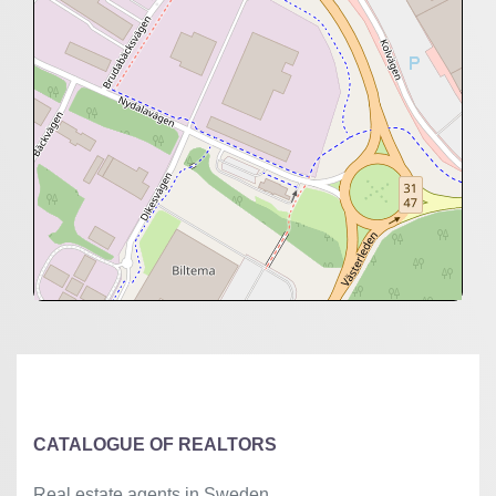
+
−
⇧
©
OpenStreetMap
contributors.
»
CATALOGUE OF REALTORS
Real estate agents in Sweden