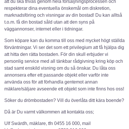
att du ska trivas genom hela försäljningsprocessen och
respekterar dina eventuella önskemål om diskretion,
marknadsföring och visningar av din bostad! Du kan alltså
t.o.m. få din bostad såld utan att den syns på
väggannonser, internet eller i tidningar.
Som köpare kan du komma till oss med mycket högt ställda
förväntningar. Vi ser det som ett privilegium att få hjälpa dig
att hitta den rätta bostaden. För din skull erbjuder vi
personlig service med all tänkbar rådgivning kring köp och
stad samt enskild visning om du så önskar. Du låta oss
annonsera efter ett passande objekt eller varför inte
använda oss för att förhandla gentemot annan
mäklare/säljare avseende ett objekt som inte finns hos oss!
Söker du drömbostaden? Vill du överlåta ditt kära boende?
Då är Du varmt välkommen att kontakta oss;
Ulf Swärdh, mäklare, tfn 0455 16 000, mail