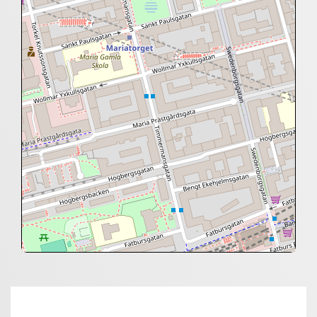
+
−
⇧
©
OpenStreetMap
contributors.