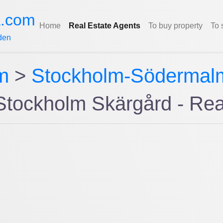
a.com
Home
Real Estate Agents
To buy property
To 
den
m
>
Stockholm-Södermal
tockholm Skärgård - Rea