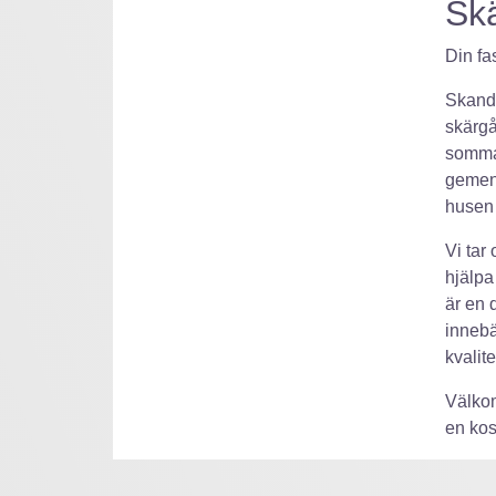
Sk
Din fa
Skandi
skärgå
sommars
gemens
husen 
Vi tar
hjälpa
är en 
innebä
kvalit
Välkom
en kos