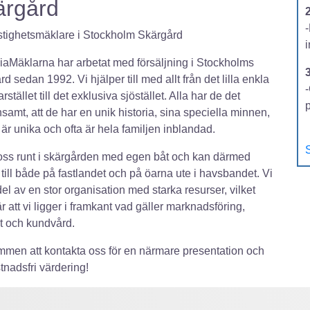
ärgård
2
stighetsmäklare i Stockholm Skärgård
aMäklarna har arbetat med försäljning i Stockholms
rd sedan 1992. Vi hjälper till med allt från det lilla enkla
-
tället till det exklusiva sjöstället. Alla har de det
amt, att de har en unik historia, sina speciella minnen,
är unika och ofta är hela familjen inblandad.
S
 oss runt i skärgården med egen båt och kan därmed
 till både på fastlandet och på öarna ute i havsbandet. Vi
del av en stor organisation med starka resurser, vilket
r att vi ligger i framkant vad gäller marknadsföring,
et och kundvård.
men att kontakta oss för en närmare presentation och
tnadsfri värdering!