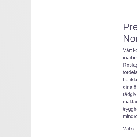
Pre
Nor
Vårt k
inarbe
Roslag
fördel
bankko
dina ö
rådgiv
mäklar
trygghe
mindre
Välko