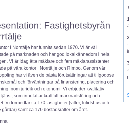
T
sentation: Fastighetsbyrån
-
rtälje
2
ontor i Norrtälje har funnits sedan 1970. Vi är väl
tade på marknaden och har god lokalkännedom i hela
en. Vi är idag åtta mäklare och fem mäklarassistenter
ade på våra kontor i Norrtälje och Rimbo. Genom vår
-
ppling har vi även de bästa förutsättningar att tillgodose
nskemål och förväntningar på finansiering, placering och
ning inom juridik och ekonomi. Vi erbjuder kvalitativ
S
tjänst, som innefattar kraftfull marknadsföring och
t. Vi förmedlar ca 170 fastigheter (villor, fritidshus och
 gårdar) samt ca 170 bostadsrätter om året.
mna!