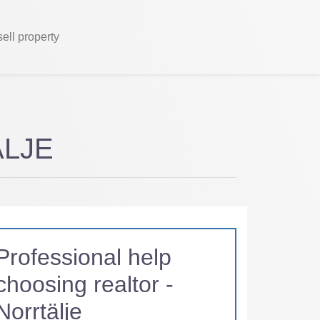
sell property
ÄLJE
Professional help
choosing realtor -
Norrtälje