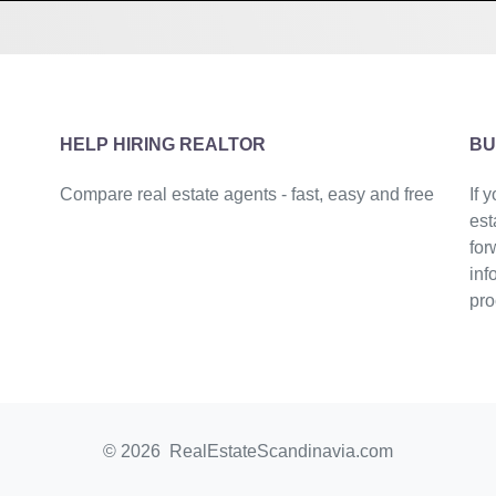
HELP HIRING REALTOR
BU
Compare real estate agents - fast, easy and free
If 
est
for
inf
pro
© 2026 RealEstateScandinavia.com