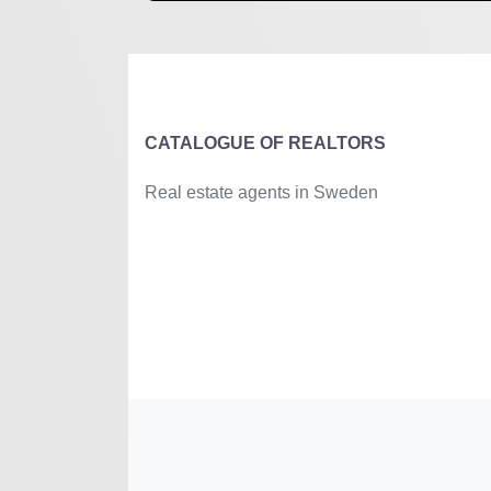
+
−
⇧
©
OpenStreetMap
contributors.
»
CATALOGUE OF REALTORS
Real estate agents in Sweden