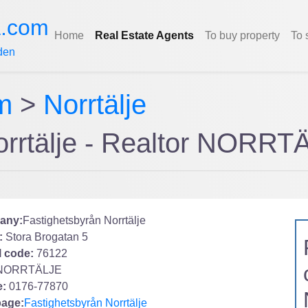
a.com
Home
Real Estate Agents
To buy property
To 
den
m
>
Norrtälje
orrtälje - Realtor NORRT
any:
Fastighetsbyrån Norrtälje
:
Stora Brogatan 5
l code:
76122
NORRTÄLJE
:
0176-77870
age:
Fastighetsbyrån Norrtälje