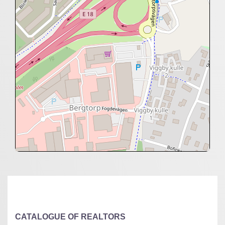
+
−
⇧
©
OpenStreetMap
contributors.
»
CATALOGUE OF REALTORS